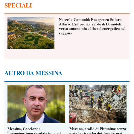
SPECIALI
Nasce la Comunità Energetica Stilaro-
Allaro. L’impronta verde di Domotek
verso autonomia e libertà energetica nel
reggino
ALTRO DA MESSINA
Messina, Cacciotto:
Messina, crollo di Pistunina: senza
“manutenzione stradale tolta ad
sosta le ricerche dei due dispersi