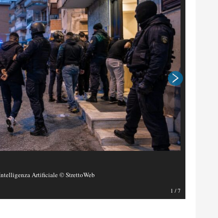
Intelligenza Artificiale © StrettoWeb
Foto di Sa
1
/
7