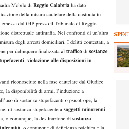
Reggio Calabria
quadra Mobile di
ha dato
icazione della misura cautelare della custodia in
e
emessa dal GIP presso il Tribunale di Reggio
ione distrettuale antimafia. Nei confronti di un’altra
SPEC
misura degli arresti domiciliari. I delitti contestati, a
traffico
sostanze
one per delinquere finalizzata al
di
stupefacenti
violazione alle disposizioni in
,
avanti riconosciute nella fase cautelare dal Giudice
te, la disponibilità di armi, l’induzione a
ll’uso di sostanze stupefacenti o psicotrope, la
soggetti minorenni
ne, di sostanza stupefacente a
sostanza
gna, o comunque, la destinazione di
 infermità
, o comunque di deficienza psichica e la