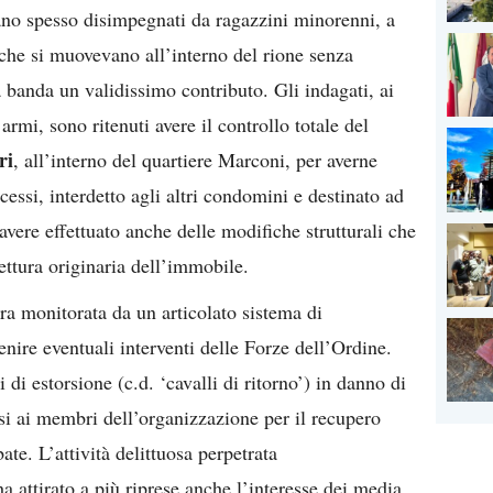
rano spesso disimpegnati da ragazzini minorenni, a
 che si muovevano all’interno del rione senza
a banda un validissimo contributo. Gli indagati, ai
 armi, sono ritenuti avere il controllo totale del
ri
, all’interno del quartiere Marconi, per averne
essi, interdetto agli altri condomini e destinato ad
avere effettuato anche delle modifiche strutturali che
ettura originaria dell’immobile.
ra monitorata da un articolato sistema di
enire eventuali interventi delle Forze dell’Ordine.
di di estorsione (c.d. ‘cavalli di ritorno’) in danno di
rsi ai membri dell’organizzazione per il recupero
ate. L’attività delittuosa perpetrata
a attirato a più riprese anche l’interesse dei media