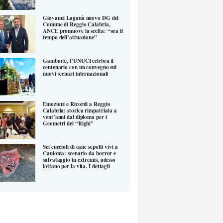
Giovanni Laganà nuovo DG del
Comune di Reggio Calabria,
ANCE promuove la scelta: “ora il
tempo dell’attuazione”
Gambarie, l’UNUCI celebra il
centenario con un convegno sui
nuovi scenari internazionali
Emozioni e Ricordi a Reggio
Calabria: storica rimpatriata a
vent’anni dal diploma per i
Geometri del “Righi”
Sei cuccioli di cane sepolti vivi a
Caulonia: scenario da horror e
salvataggio in extremis, adesso
lottano per la vita. I dettagli