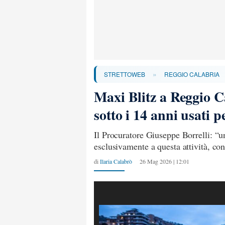
»
STRETTOWEB
REGGIO CALABRIA
Maxi Blitz a Reggio C
sotto i 14 anni usati
Il Procuratore Giuseppe Borrelli: “una
esclusivamente a questa attività, co
di
Ilaria Calabrò
26 Mag 2026 | 12:01