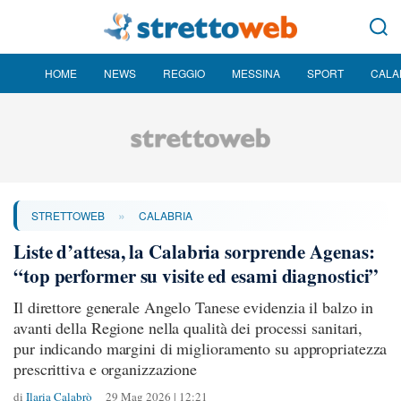
HOME
NEWS
REGGIO
MESSINA
SPORT
CALA
»
STRETTOWEB
CALABRIA
Liste d’attesa, la Calabria sorprende Agenas:
“top performer su visite ed esami diagnostici”
Il direttore generale Angelo Tanese evidenzia il balzo in
avanti della Regione nella qualità dei processi sanitari,
pur indicando margini di miglioramento su appropriatezza
prescrittiva e organizzazione
di
Ilaria Calabrò
29 Mag 2026 | 12:21