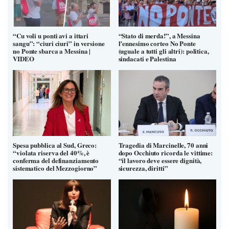
“Cu voli u ponti avi a ittari
“Stato di merda!”, a Messina
sangu”: “ciuri ciuri” in versione
l’ennesimo corteo No Ponte
no Ponte sbarca a Messina |
(uguale a tutti gli altri): politica,
VIDEO
sindacati e Palestina
Spesa pubblica al Sud, Greco:
Tragedia di Marcinelle, 70 anni
“violata riserva del 40%, è
dopo Occhiuto ricorda le vittime:
conferma del definanziamento
“il lavoro deve essere dignità,
sistematico del Mezzogiorno”
sicurezza, diritti”