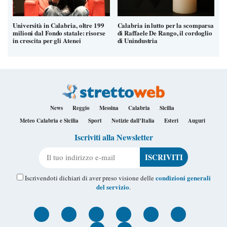
Università in Calabria, oltre 199
Calabria in lutto per la scomparsa
milioni dal Fondo statale: risorse
di Raffaele De Rango, il cordoglio
in crescita per gli Atenei
di Unindustria
News
Reggio
Messina
Calabria
Sicilia
Meteo Calabria e Sicilia
Sport
Notizie dall’Italia
Esteri
Auguri
Iscriviti alla Newsletter
Il tuo indirizzo e-mail
condizioni generali
Iscrivendoti dichiari di aver preso visione delle
del servizio
.