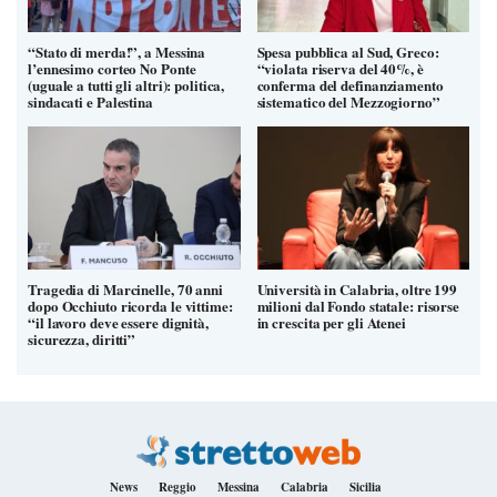
“Stato di merda!”, a Messina
Spesa pubblica al Sud, Greco:
l’ennesimo corteo No Ponte
“violata riserva del 40%, è
(uguale a tutti gli altri): politica,
conferma del definanziamento
sindacati e Palestina
sistematico del Mezzogiorno”
Tragedia di Marcinelle, 70 anni
Università in Calabria, oltre 199
dopo Occhiuto ricorda le vittime:
milioni dal Fondo statale: risorse
“il lavoro deve essere dignità,
in crescita per gli Atenei
sicurezza, diritti”
News
Reggio
Messina
Calabria
Sicilia