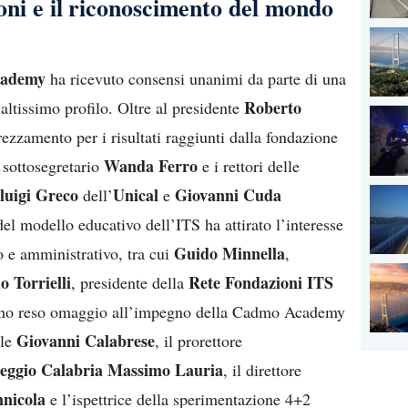
zioni e il riconoscimento del mondo
cademy
ha ricevuto consensi unanimi da parte di una
Roberto
altissimo profilo. Oltre al presidente
ezzamento per i risultati raggiunti dalla fondazione
Wanda Ferro
l sottosegretario
e i rettori delle
luigi Greco
Unical
Giovanni Cuda
dell’
e
del modello educativo dell’ITS ha attirato l’interesse
Guido Minnella
vo e amministrativo, tra cui
,
o Torrielli
Rete Fondazioni ITS
, presidente della
hanno reso omaggio all’impegno della Cadmo Academy
Giovanni Calabrese
ale
, il prorettore
Reggio Calabria Massimo Lauria
, il direttore
nicola
e l’ispettrice della sperimentazione 4+2