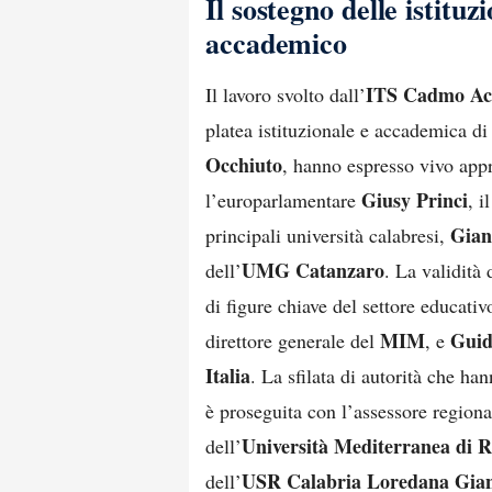
Il sostegno delle istitu
accademico
ITS Cadmo A
Il lavoro svolto dall’
platea istituzionale e accademica di 
Occhiuto
, hanno espresso vivo appr
Giusy Princi
l’europarlamentare
, i
Gian
principali università calabresi,
UMG Catanzaro
dell’
. La validità 
di figure chiave del settore educati
MIM
Guid
direttore generale del
, e
Italia
. La sfilata di autorità che 
è proseguita con l’assessore region
Università Mediterranea di 
dell’
USR Calabria Loredana Gian
dell’