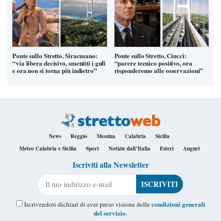
Ponte sullo Stretto, Siracusano:
Ponte sullo Stretto, Ciucci:
“via libera decisivo, smentiti i gufi
“parere tecnico positivo, ora
e ora non si torna più indietro”
risponderemo alle osservazioni”
News
Reggio
Messina
Calabria
Sicilia
Meteo Calabria e Sicilia
Sport
Notizie dall’Italia
Esteri
Auguri
Iscriviti alla Newsletter
Il tuo indirizzo e-mail
condizioni generali
Iscrivendoti dichiari di aver preso visione delle
del servizio
.