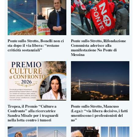
Ponte sullo Stretto, Bonelli non ci
Ponte sullo Stretto, Rifondazione
sta dopo il via libera: “restano
Comunista aderisce alla
criticità sostanziali”
manifestazione No Ponte di
Messina
Tropea, il Premio “Culture a
Ponte sullo Stretto, Mancuso
Confronto” alla ricercatrice
(Lega): “via libera decisivo, i fatti
Sandra Misale per i traguardi
smentiscono i professionisti del
nella lotta contro i tumori
no”