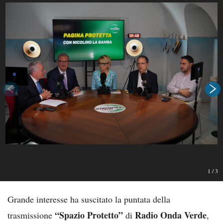
1
/
3
Grande interesse ha suscitato la puntata della
“Spazio Protetto”
Radio Onda Verde
trasmissione
di
,