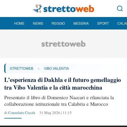
HOME
NEWS
REGGIO
MESSINA
SPORT
CALA
»
STRETTOWEB
VIBO VALENTIA
L’esperienza di Dakhla e il futuro gemellaggio
tra Vibo Valentia e la città marocchina
Presentato il libro di Domenico Naccari e rilanciata la
collaborazione istituzionale tra Calabria e Marocco
di
Consolato Cicciù
31 Mag 2026 | 11:15