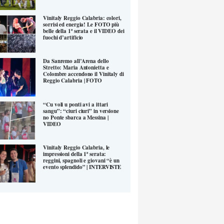
Vinitaly Reggio Calabria: colori,
sorrisi ed energia! Le FOTO più
belle della 1ª serata e il VIDEO dei
fuochi d’artificio
Da Sanremo all’Arena dello
Stretto: Maria Antonietta e
Colombre accendono il Vinitaly di
Reggio Calabria | FOTO
“Cu voli u ponti avi a ittari
sangu”: “ciuri ciuri” in versione
no Ponte sbarca a Messina |
VIDEO
Vinitaly Reggio Calabria, le
impressioni della 1ª serata:
reggini, spagnoli e giovani “è un
evento splendido” | INTERVISTE