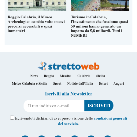
Reggio Calabria, il Museo
Turismo in Calabria,
Archeologico cambia volto: nuovi
l’investimento che funziona: quasi
percorsi accessibili e spazi
50 milioni hanno generato un
immersivi
impatto da 5,8 miliardi. Tutti i
NUMERI
News
Reggio
Messina
Calabria
Sicilia
Meteo Calabria e Sicilia
Sport
Notizie dall’Italia
Esteri
Auguri
Iscriviti alla Newsletter
Il tuo indirizzo e-mail
condizioni generali
Iscrivendoti dichiari di aver preso visione delle
del servizio
.