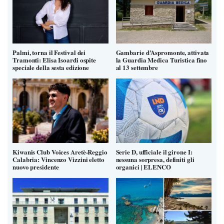
Palmi, torna il Festival dei
Gambarie d’Aspromonte, attivata
Tramonti: Elisa Isoardi ospite
la Guardia Medica Turistica fino
speciale della sesta edizione
al 13 settembre
Kiwanis Club Voices Aretè-Reggio
Serie D, ufficiale il girone I:
Calabria: Vincenzo Vizzini eletto
nessuna sorpresa, definiti gli
nuovo presidente
organici | ELENCO