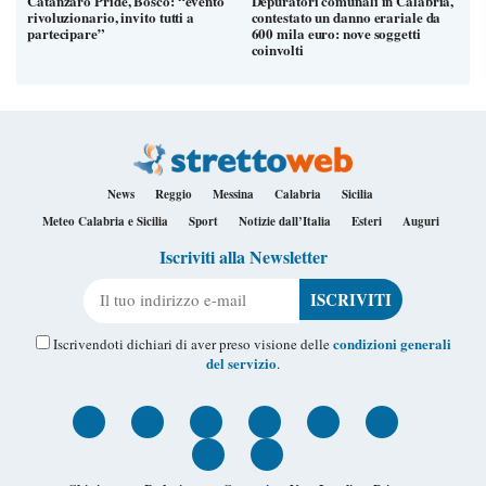
Catanzaro Pride, Bosco: “evento
Depuratori comunali in Calabria,
rivoluzionario, invito tutti a
contestato un danno erariale da
partecipare”
600 mila euro: nove soggetti
coinvolti
News
Reggio
Messina
Calabria
Sicilia
Meteo Calabria e Sicilia
Sport
Notizie dall’Italia
Esteri
Auguri
Iscriviti alla Newsletter
Il tuo indirizzo e-mail
condizioni generali
Iscrivendoti dichiari di aver preso visione delle
del servizio
.