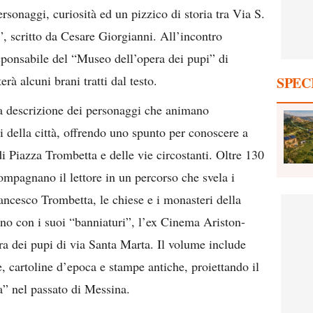
rsonaggi, curiosità ed un pizzico di storia tra Via S.
, scritto da Cesare Giorgianni. All’incontro
ponsabile del “Museo dell’opera dei pupi” di
rà alcuni brani tratti dal testo.
SPEC
ca descrizione dei personaggi che animano
i della città, offrendo uno spunto per conoscere a
à di Piazza Trombetta e delle vie circostanti. Oltre 130
compagnano il lettore in un percorso che svela i
rancesco Trombetta, le chiese e i monasteri della
ino con i suoi “banniaturi”, l’ex Cinema Ariston-
era dei pupi di via Santa Marta. Il volume include
e, cartoline d’epoca e stampe antiche, proiettando il
a” nel passato di Messina.