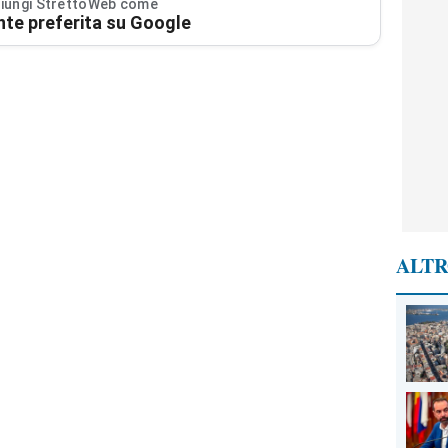
iungi StrettoWeb come
nte preferita su Google
ALTR