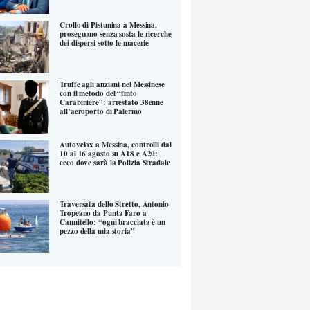
Crollo di Pistunina a Messina,
proseguono senza sosta le ricerche
dei dispersi sotto le macerie
Truffe agli anziani nel Messinese
con il metodo del “finto
Carabiniere”: arrestato 38enne
all’aeroporto di Palermo
Autovelox a Messina, controlli dal
10 al 16 agosto su A18 e A20:
ecco dove sarà la Polizia Stradale
Traversata dello Stretto, Antonio
Tropeano da Punta Faro a
Cannitello: “ogni bracciata è un
pezzo della mia storia”