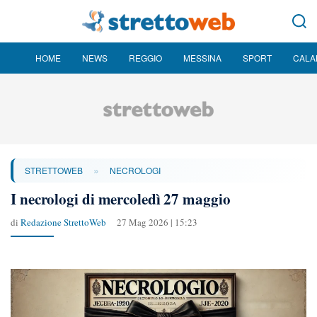
HOME
NEWS
REGGIO
MESSINA
SPORT
CALA
»
STRETTOWEB
NECROLOGI
I necrologi di mercoledì 27 maggio
di
Redazione StrettoWeb
27 Mag 2026 | 15:23