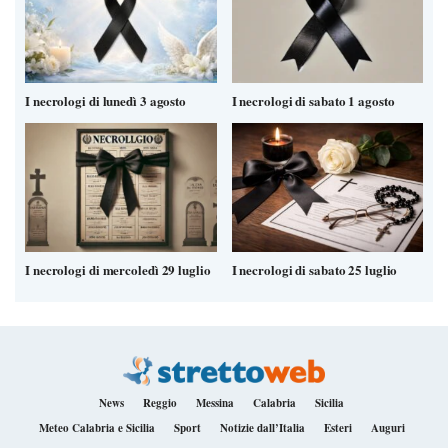
I necrologi di lunedì 3 agosto
I necrologi di sabato 1 agosto
I necrologi di mercoledì 29 luglio
I necrologi di sabato 25 luglio
News
Reggio
Messina
Calabria
Sicilia
Meteo Calabria e Sicilia
Sport
Notizie dall’Italia
Esteri
Auguri