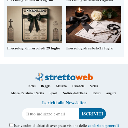
I necrologi di mercoledì 29 luglio
I necrologi di sabato 25 luglio
News
Reggio
Messina
Calabria
Sicilia
Meteo Calabria e Sicilia
Sport
Notizie dall’Italia
Esteri
Auguri
Iscriviti alla Newsletter
Il tuo indirizzo e-mail
condizioni generali
Iscrivendoti dichiari di aver preso visione delle