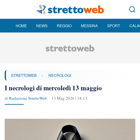
HOME
NEWS
REGGIO
MESSINA
SPORT
CALA
»
STRETTOWEB
NECROLOGI
I necrologi di mercoledì 13 maggio
di
Redazione StrettoWeb
13 Mag 2026 | 18:13