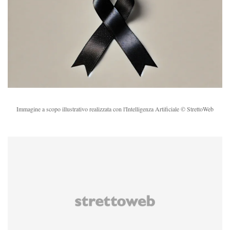
Immagine a scopo illustrativo realizzata con l'Intelligenza Artificiale © StrettoWeb