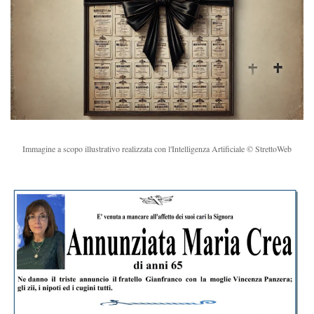
Immagine a scopo illustrativo realizzata con l'Intelligenza Artificiale © StrettoWeb