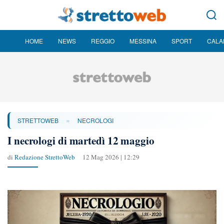
HOME
NEWS
REGGIO
MESSINA
SPORT
CALA
»
STRETTOWEB
NECROLOGI
I necrologi di martedì 12 maggio
di
Redazione StrettoWeb
12 Mag 2026 | 12:29