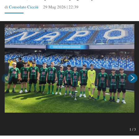
di
Consolato Cicciù
29 Mag 2026 | 22:39
1
/
3