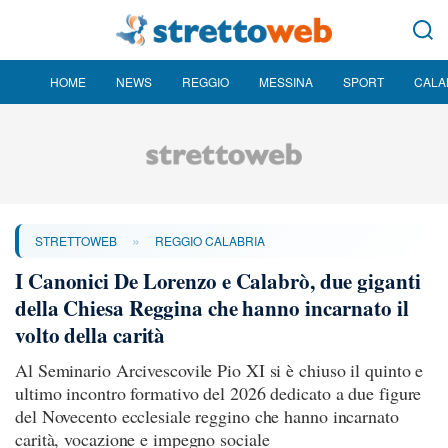
HOME
NEWS
REGGIO
MESSINA
SPORT
CALA
»
STRETTOWEB
REGGIO CALABRIA
I Canonici De Lorenzo e Calabrò, due giganti
della Chiesa Reggina che hanno incarnato il
volto della carità
Al Seminario Arcivescovile Pio XI si è chiuso il quinto e
ultimo incontro formativo del 2026 dedicato a due figure
del Novecento ecclesiale reggino che hanno incarnato
carità, vocazione e impegno sociale