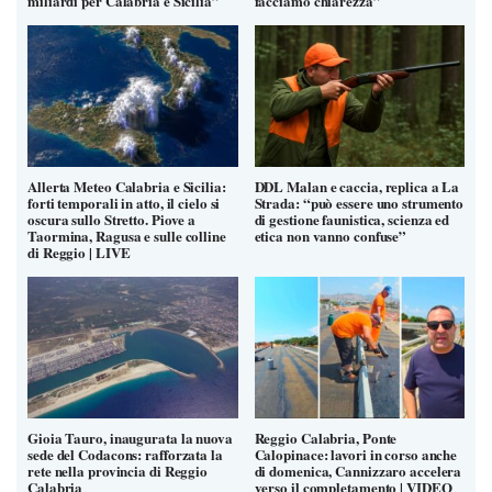
miliardi per Calabria e Sicilia”
facciamo chiarezza”
Allerta Meteo Calabria e Sicilia:
DDL Malan e caccia, replica a La
forti temporali in atto, il cielo si
Strada: “può essere uno strumento
oscura sullo Stretto. Piove a
di gestione faunistica, scienza ed
Taormina, Ragusa e sulle colline
etica non vanno confuse”
di Reggio | LIVE
Gioia Tauro, inaugurata la nuova
Reggio Calabria, Ponte
sede del Codacons: rafforzata la
Calopinace: lavori in corso anche
rete nella provincia di Reggio
di domenica, Cannizzaro accelera
Calabria
verso il completamento | VIDEO