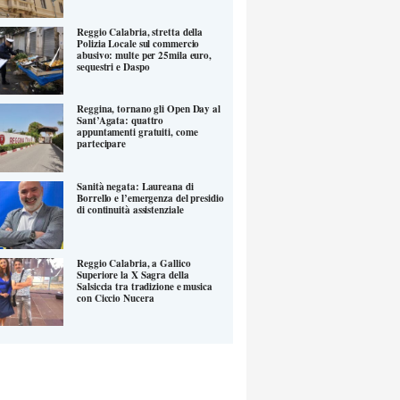
Reggio Calabria, stretta della
Polizia Locale sul commercio
abusivo: multe per 25mila euro,
sequestri e Daspo
Reggina, tornano gli Open Day al
Sant’Agata: quattro
appuntamenti gratuiti, come
partecipare
Sanità negata: Laureana di
Borrello e l’emergenza del presidio
di continuità assistenziale
Reggio Calabria, a Gallico
Superiore la X Sagra della
Salsiccia tra tradizione e musica
con Ciccio Nucera