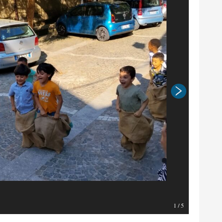
1
/
5