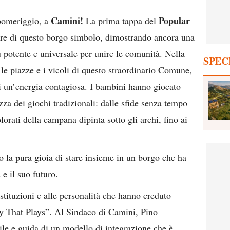
Camini!
Popular
 pomeriggio, a
La prima tappa del
ore di questo borgo simbolo, dimostrando ancora una
iù potente e universale per unire le comunità. Nella
SPEC
le piazze e i vicoli di questo straordinario Comune,
 di un’energia contagiosa. I bambini hanno giocato
zza dei giochi tradizionali: dalle sfide senza tempo
olorati della campana dipinta sotto gli archi, fino ai
o la pura gioia di stare insieme in un borgo che ha
 e il suo futuro.
stituzioni e alle personalità che hanno creduto
 That Plays”. Al Sindaco di Camini, Pino
ile e guida di un modello di integrazione che è