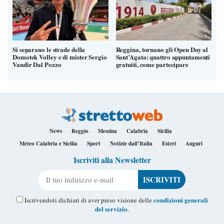
Si separano le strade della
Reggina, tornano gli Open Day al
Domotek Volley e di mister Sergio
Sant’Agata: quattro appuntamenti
Vandir Dal Pozzo
gratuiti, come partecipare
News
Reggio
Messina
Calabria
Sicilia
Meteo Calabria e Sicilia
Sport
Notizie dall’Italia
Esteri
Auguri
Iscriviti alla Newsletter
Il tuo indirizzo e-mail
condizioni generali
Iscrivendoti dichiari di aver preso visione delle
del servizio
.