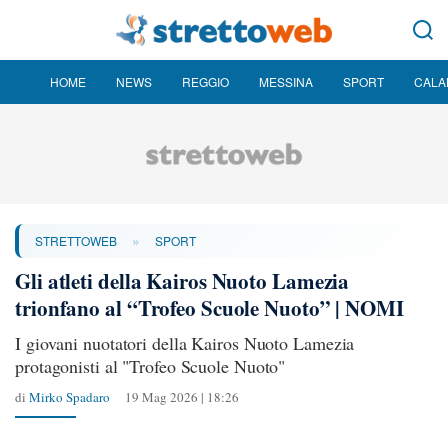
HOME
NEWS
REGGIO
MESSINA
SPORT
CALA
»
STRETTOWEB
SPORT
Gli atleti della Kairos Nuoto Lamezia
trionfano al “Trofeo Scuole Nuoto” | NOMI
I giovani nuotatori della Kairos Nuoto Lamezia
protagonisti al "Trofeo Scuole Nuoto"
di
Mirko Spadaro
19 Mag 2026 | 18:26