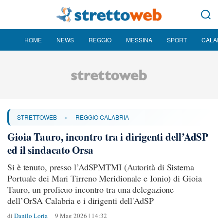
HOME
NEWS
REGGIO
MESSINA
SPORT
CALA
»
STRETTOWEB
REGGIO CALABRIA
Gioia Tauro, incontro tra i dirigenti dell’AdSP
ed il sindacato Orsa
Si è tenuto, presso l’AdSPMTMI (Autorità di Sistema
Portuale dei Mari Tirreno Meridionale e Ionio) di Gioia
Tauro, un proficuo incontro tra una delegazione
dell’OrSA Calabria e i dirigenti dell'AdSP
di
Danilo Loria
9 Mag 2026 | 14:32