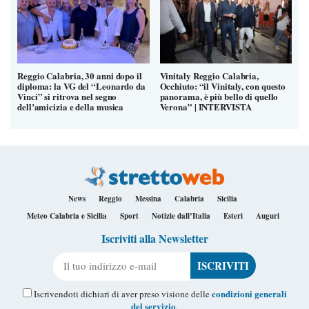
Reggio Calabria, 30 anni dopo il
Vinitaly Reggio Calabria,
diploma: la VG del “Leonardo da
Occhiuto: “il Vinitaly, con questo
Vinci” si ritrova nel segno
panorama, è più bello di quello
dell’amicizia e della musica
Verona” | INTERVISTA
News
Reggio
Messina
Calabria
Sicilia
Meteo Calabria e Sicilia
Sport
Notizie dall’Italia
Esteri
Auguri
Iscriviti alla Newsletter
Il tuo indirizzo e-mail
condizioni generali
Iscrivendoti dichiari di aver preso visione delle
del servizio
.