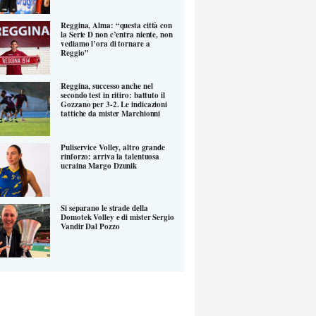
Reggina, Alma: “questa città con
la Serie D non c’entra niente, non
vediamo l’ora di tornare a
Reggio”
Reggina, successo anche nel
secondo test in ritiro: battuto il
Gozzano per 3-2. Le indicazioni
tattiche da mister Marchionni
Puliservice Volley, altro grande
rinforzo: arriva la talentuosa
ucraina Margo Dzunik
Si separano le strade della
Domotek Volley e di mister Sergio
Vandir Dal Pozzo