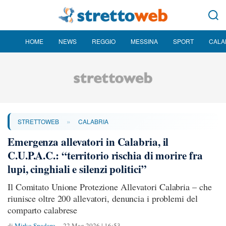
HOME
NEWS
REGGIO
MESSINA
SPORT
CALA
»
STRETTOWEB
CALABRIA
Emergenza allevatori in Calabria, il
C.U.P.A.C.: “territorio rischia di morire fra
lupi, cinghiali e silenzi politici”
Il Comitato Unione Protezione Allevatori Calabria – che
riunisce oltre 200 allevatori, denuncia i problemi del
comparto calabrese
di
Mirko Spadaro
22 Mag 2026 | 16:53