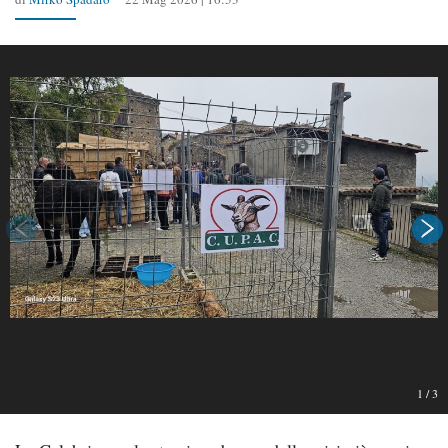
1
/
3