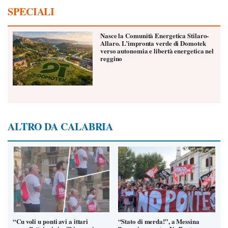
SPECIALI
Nasce la Comunità Energetica Stilaro-
Allaro. L’impronta verde di Domotek
verso autonomia e libertà energetica nel
reggino
ALTRO DA CALABRIA
“Cu voli u ponti avi a ittari
“Stato di merda!”, a Messina