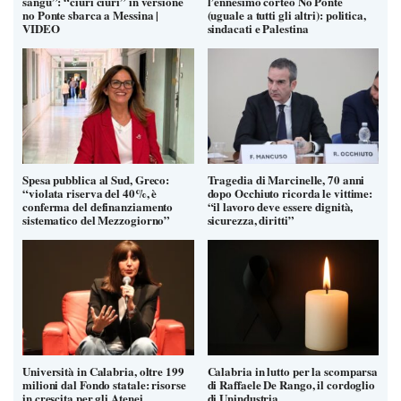
sangu”: “ciuri ciuri” in versione
l’ennesimo corteo No Ponte
no Ponte sbarca a Messina |
(uguale a tutti gli altri): politica,
VIDEO
sindacati e Palestina
Spesa pubblica al Sud, Greco:
Tragedia di Marcinelle, 70 anni
“violata riserva del 40%, è
dopo Occhiuto ricorda le vittime:
conferma del definanziamento
“il lavoro deve essere dignità,
sistematico del Mezzogiorno”
sicurezza, diritti”
Università in Calabria, oltre 199
Calabria in lutto per la scomparsa
milioni dal Fondo statale: risorse
di Raffaele De Rango, il cordoglio
in crescita per gli Atenei
di Unindustria