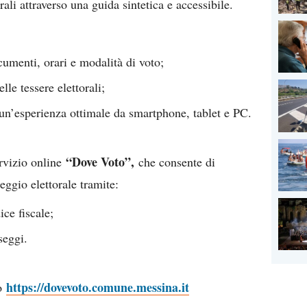
rali attraverso una guida sintetica e accessibile.
cumenti, orari e modalità di voto;
lle tessere elettorali;
un’esperienza ottimale da smartphone, tablet e PC.
“Dove Voto”,
ervizio online
che consente di
eggio elettorale tramite:
ce fiscale;
seggi.
https://dovevoto.comune.messina.it
zo