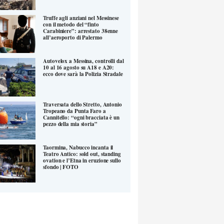
Truffe agli anziani nel Messinese
con il metodo del “finto
Carabiniere”: arrestato 38enne
all’aeroporto di Palermo
Autovelox a Messina, controlli dal
10 al 16 agosto su A18 e A20:
ecco dove sarà la Polizia Stradale
Traversata dello Stretto, Antonio
Tropeano da Punta Faro a
Cannitello: “ogni bracciata è un
pezzo della mia storia”
Taormina, Nabucco incanta il
Teatro Antico: sold out, standing
ovation e l’Etna in eruzione sullo
sfondo | FOTO