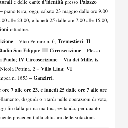
torali
carte d’identità
Palazzo
e delle
presso
 piano terra, oggi, sabato 23 maggio dalle ore 9.00
.00 alle 23.00; e lunedì 25 dalle ore 7.00 alle 15.00,
zioni
cittadine.
izione –
Tremestieri
II
Vico Petraro n. 6,
;
Stadio San Filippo
III Circoscrizione
;
– Plesso
 Paolo
IV Circoscrizione
Via dei Mille, is.
;
–
Villa Lina
VI
Nicola Petrina, 2 –
;
Ganzirri
ompea n. 1853 –
.
ore 7 alle ore 23, e lunedì 25 dalle ore 7 alle ore
ollamento, disguidi o ritardi nelle operazioni di voto,
seggi fin dalla prima mattina, evitando, per quanto
mente precedenti alla chiusura delle votazioni.