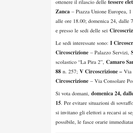
tessere elet
ottenere il rilascio delle
Zanca
– Piazza Unione Europea, 1 –
alle ore 18.00; domenica 24, dalle 7
Circoscri
e presso le sedi delle sei
I Circoscr
Le sedi interessate sono:
Circoscrizione
– Palazzo Servizi,
Camaro San
scolastico “La Pira 2”,
88
V Circoscrizione –
n. 257;
Via 
Circoscrizione
– Via Consolare P
domenica 24, dalle 
Si vota domani,
15
. Per evitare situazioni di sovraff
si invitano gli elettori a recarsi ai 
possibile, le fasce orarie immediata