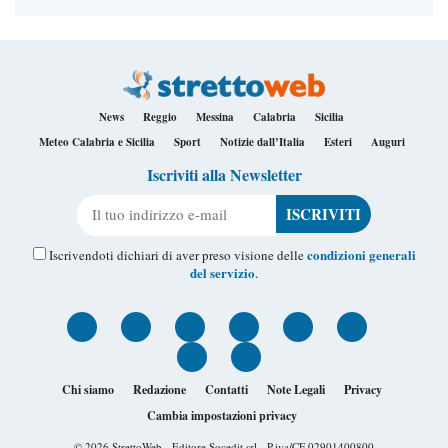
News
Reggio
Messina
Calabria
Sicilia
Meteo Calabria e Sicilia
Sport
Notizie dall’Italia
Esteri
Auguri
Iscriviti alla Newsletter
Il tuo indirizzo e-mail
condizioni generali
Iscrivendoti dichiari di aver preso visione delle
del servizio
.
Chi siamo
Redazione
Contatti
Note Legali
Privacy
Cambia impostazioni privacy
© 2026
StrettoWeb
- Editore Socedit srl - P.iva/CF 02901400800