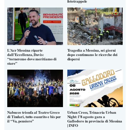
fototrappole
L’Acr Messina riparte
Tragedia a Messina, sei giorni
dall’Eccellenza, Davis:
dopo continuano le ricerche dei
“torneremo dove meritiamo di
dispersi
stare”
Nabucco trionfa al Teatro Greco
Urban Cross, Trinacria Urban
di Tindari, tutto esaurito e bis per
Night: l’8 agosto gara a
il “Va, pensiero”
Gallodoro in provincia di Messina
| INFO