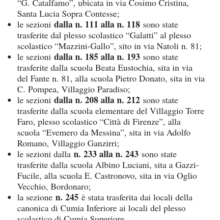
“G. Catalfamo”, ubicata in via Cosimo Cristina,
Santa Lucia Sopra Contesse;
dalla n. 111 alla n. 118
le sezioni
sono state
trasferite dal plesso scolastico “Galatti” al plesso
scolastico “Mazzini-Gallo”, sito in via Natoli n. 81;
dalla n. 185 alla n. 193
le sezioni
sono state
trasferite dalla scuola Beata Eustochia, sita in via
del Fante n. 81, alla scuola Pietro Donato, sita in via
C. Pompea, Villaggio Paradiso;
dalla n. 208 alla n. 212
le sezioni
sono state
trasferite dalla scuola elementare del Villaggio Torre
Faro, plesso scolastico “Città di Firenze”, alla
scuola “Evemero da Messina”, sita in via Adolfo
Romano, Villaggio Ganzirri;
n. 233 alla n. 243
le sezioni dalla
sono state
trasferite dalla scuola Albino Luciani, sita a Gazzi-
Fucile, alla scuola E. Castronovo, sita in via Oglio
Vecchio, Bordonaro;
n. 245
la sezione
è stata trasferita dai locali della
canonica di Cumia Inferiore ai locali del plesso
scolastico di Cumia Superiore.