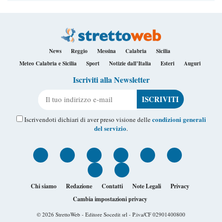
News
Reggio
Messina
Calabria
Sicilia
Meteo Calabria e Sicilia
Sport
Notizie dall’Italia
Esteri
Auguri
Iscriviti alla Newsletter
Il tuo indirizzo e-mail
condizioni generali
Iscrivendoti dichiari di aver preso visione delle
del servizio
.
Chi siamo
Redazione
Contatti
Note Legali
Privacy
Cambia impostazioni privacy
© 2026
StrettoWeb
- Editore Socedit srl - P.iva/CF 02901400800