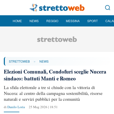
HOME
NEWS
REGGIO
MESSINA
SPORT
CALA
»
STRETTOWEB
NEWS
Elezioni Comunali, Condofuri sceglie Nucera
sindaco: battuti Manti e Romeo
La sfida elettorale a tre si chiude con la vittoria di
Nucera: al centro della campagna sostenibilità, risorse
naturali e servizi pubblici per la comunità
di
Danilo Loria
25 Mag 2026 | 18:51