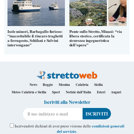
Isole minori, Barbagallo furioso:
Ponte sullo Stretto, Minasi: “via
“inaccettabile il rincaro traghetti
libera storico, certificata la
a ferragosto, Schifani e Salvini
sicurezza ingegneristica
intervengano”
dell’opera”
News
Reggio
Messina
Calabria
Sicilia
Meteo Calabria e Sicilia
Sport
Notizie dall’Italia
Esteri
Auguri
Iscriviti alla Newsletter
Il tuo indirizzo e-mail
condizioni generali
Iscrivendoti dichiari di aver preso visione delle
del servizio
.