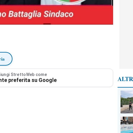
ria
iungi StrettoWeb come
ALTR
nte preferita su Google