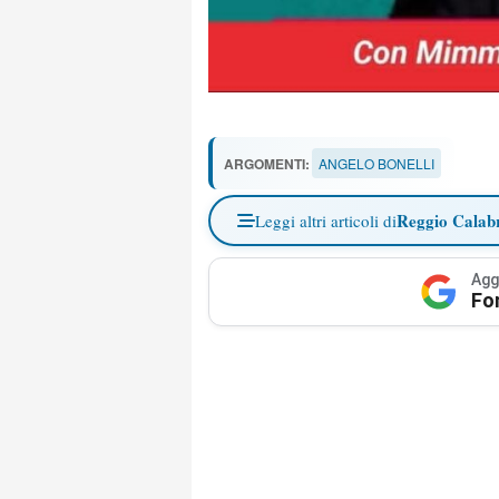
ARGOMENTI:
ANGELO BONELLI
Reggio Calab
Leggi altri articoli di
Agg
Fo