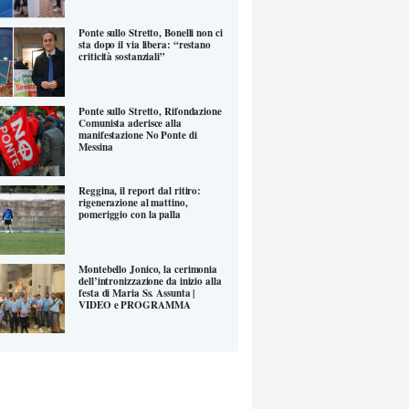
Ponte sullo Stretto, Bonelli non ci
sta dopo il via libera: “restano
criticità sostanziali”
Ponte sullo Stretto, Rifondazione
Comunista aderisce alla
manifestazione No Ponte di
Messina
Reggina, il report dal ritiro:
rigenerazione al mattino,
pomeriggio con la palla
Montebello Jonico, la cerimonia
dell’intronizzazione da inizio alla
festa di Maria Ss. Assunta |
VIDEO e PROGRAMMA