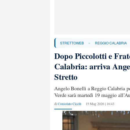
»
STRETTOWEB
REGGIO CALABRIA
Dopo Piccolotti e Fra
Calabria: arriva Angel
Stretto
Angelo Bonelli a Reggio Calabria pe
Verde sarà martedì 19 maggio all’
di
Consolato Cicciù
15 Mag 2026 | 16:43