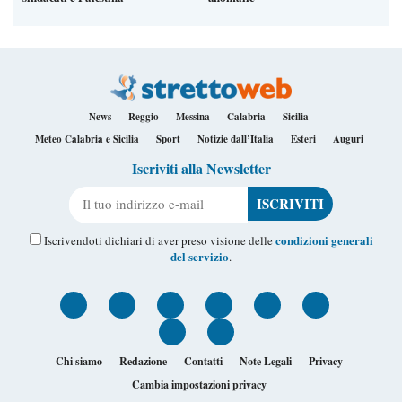
News
Reggio
Messina
Calabria
Sicilia
Meteo Calabria e Sicilia
Sport
Notizie dall’Italia
Esteri
Auguri
Iscriviti alla Newsletter
Il tuo indirizzo e-mail
condizioni generali
Iscrivendoti dichiari di aver preso visione delle
del servizio
.
Chi siamo
Redazione
Contatti
Note Legali
Privacy
Cambia impostazioni privacy