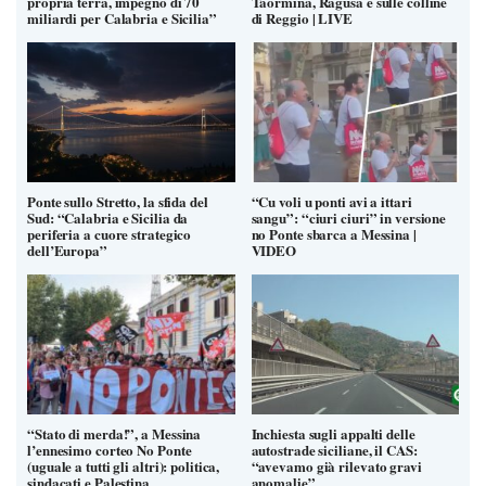
propria terra, impegno di 70
Taormina, Ragusa e sulle colline
miliardi per Calabria e Sicilia”
di Reggio | LIVE
Ponte sullo Stretto, la sfida del
“Cu voli u ponti avi a ittari
Sud: “Calabria e Sicilia da
sangu”: “ciuri ciuri” in versione
periferia a cuore strategico
no Ponte sbarca a Messina |
dell’Europa”
VIDEO
“Stato di merda!”, a Messina
Inchiesta sugli appalti delle
l’ennesimo corteo No Ponte
autostrade siciliane, il CAS:
(uguale a tutti gli altri): politica,
“avevamo già rilevato gravi
sindacati e Palestina
anomalie”