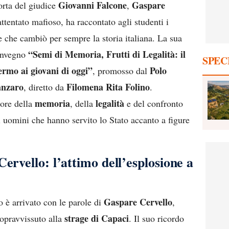
Giovanni Falcone
Gaspare
orta del giudice
,
attentato mafioso, ha raccontato agli studenti i
che cambiò per sempre la storia italiana. La sua
“Semi di Memoria, Frutti di Legalità: il
convegno
SPEC
ermo ai giovani di oggi”
Polo
, promosso dal
anzaro
Filomena Rita Folino
, diretto da
.
memoria
legalità
lore della
, della
e del confronto
li uomini che hanno servito lo Stato accanto a figure
ervello: l’attimo dell’esplosione a
Gaspare Cervello
 è arrivato con le parole di
,
strage di Capaci
opravvissuto alla
. Il suo ricordo