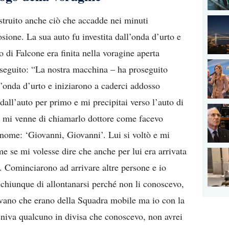
struito anche ciò che accadde nei minuti
ione. La sua auto fu investita dall’onda d’urto e
to di Falcone era finita nella voragine aperta
roseguito: “La nostra macchina – ha proseguito
’onda d’urto e iniziarono a caderci addosso
i dall’auto per primo e mi precipitai verso l’auto di
n mi venne di chiamarlo dottore come facevo
 nome: ‘Giovanni, Giovanni’. Lui si voltò e mi
 se mi volesse dire che anche per lui era arrivata
e. Cominciarono ad arrivare altre persone e io
 chiunque di allontanarsi perché non li conoscevo,
evano che erano della Squadra mobile ma io con la
veniva qualcuno in divisa che conoscevo, non avrei