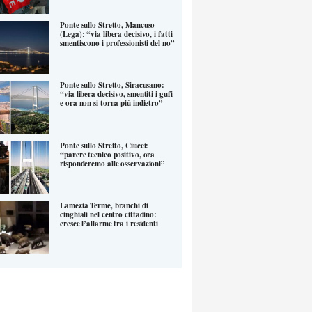
Ponte sullo Stretto, Mancuso
(Lega): “via libera decisivo, i fatti
smentiscono i professionisti del no”
Ponte sullo Stretto, Siracusano:
“via libera decisivo, smentiti i gufi
e ora non si torna più indietro”
Ponte sullo Stretto, Ciucci:
“parere tecnico positivo, ora
risponderemo alle osservazioni”
Lamezia Terme, branchi di
cinghiali nel centro cittadino:
cresce l’allarme tra i residenti