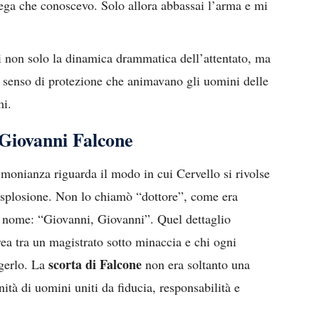
lega che conoscevo. Solo allora abbassai l’arma e mi
nti non solo la dinamica drammatica dell’attentato, ma
l senso di protezione che animavano gli uomini delle
mi.
Giovanni Falcone
timonianza riguarda il modo in cui Cervello si rivolse
splosione. Non lo chiamò “dottore”, come era
o nome: “Giovanni, Giovanni”. Quel dettaglio
ea tra un magistrato sotto minaccia e chi ogni
scorta di Falcone
ggerlo. La
non era soltanto una
ità di uomini uniti da fiducia, responsabilità e