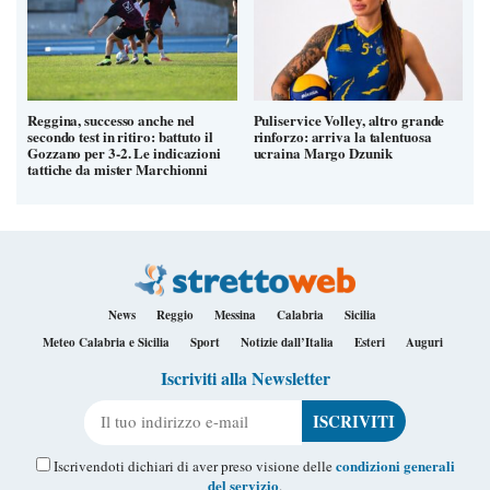
Reggina, successo anche nel
Puliservice Volley, altro grande
secondo test in ritiro: battuto il
rinforzo: arriva la talentuosa
Gozzano per 3-2. Le indicazioni
ucraina Margo Dzunik
tattiche da mister Marchionni
News
Reggio
Messina
Calabria
Sicilia
Meteo Calabria e Sicilia
Sport
Notizie dall’Italia
Esteri
Auguri
Iscriviti alla Newsletter
Il tuo indirizzo e-mail
condizioni generali
Iscrivendoti dichiari di aver preso visione delle
del servizio
.