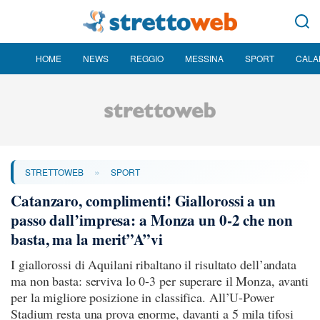
HOME
NEWS
REGGIO
MESSINA
SPORT
CALA
»
STRETTOWEB
SPORT
Catanzaro, complimenti! Giallorossi a un
passo dall’impresa: a Monza un 0-2 che non
basta, ma la merit”A”vi
I giallorossi di Aquilani ribaltano il risultato dell’andata
ma non basta: serviva lo 0-3 per superare il Monza, avanti
per la migliore posizione in classifica. All’U-Power
Stadium resta una prova enorme, davanti a 5 mila tifosi