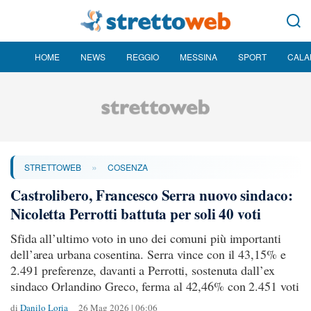
HOME
NEWS
REGGIO
MESSINA
SPORT
CALA
»
STRETTOWEB
COSENZA
Castrolibero, Francesco Serra nuovo sindaco:
Nicoletta Perrotti battuta per soli 40 voti
Sfida all’ultimo voto in uno dei comuni più importanti
dell’area urbana cosentina. Serra vince con il 43,15% e
2.491 preferenze, davanti a Perrotti, sostenuta dall’ex
sindaco Orlandino Greco, ferma al 42,46% con 2.451 voti
di
Danilo Loria
26 Mag 2026 | 06:06