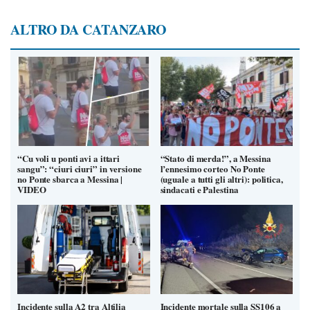
ALTRO DA CATANZARO
“Cu voli u ponti avi a ittari
“Stato di merda!”, a Messina
sangu”: “ciuri ciuri” in versione
l’ennesimo corteo No Ponte
no Ponte sbarca a Messina |
(uguale a tutti gli altri): politica,
VIDEO
sindacati e Palestina
Incidente sulla A2 tra Altilia
Incidente mortale sulla SS106 a