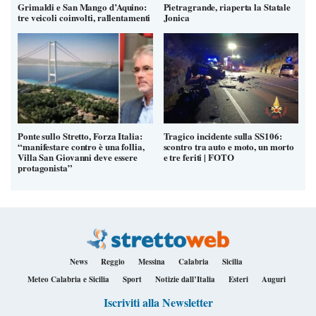
Grimaldi e San Mango d’Aquino:
Pietragrande, riaperta la Statale
tre veicoli coinvolti, rallentamenti
Jonica
Ponte sullo Stretto, Forza Italia:
Tragico incidente sulla SS106:
“manifestare contro è una follia,
scontro tra auto e moto, un morto
Villa San Giovanni deve essere
e tre feriti | FOTO
protagonista”
News
Reggio
Messina
Calabria
Sicilia
Meteo Calabria e Sicilia
Sport
Notizie dall’Italia
Esteri
Auguri
Iscriviti alla Newsletter