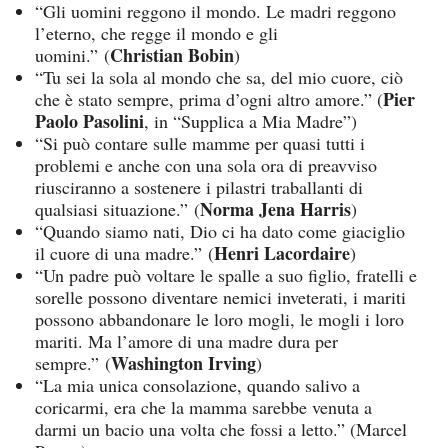
“Gli uomini reggono il mondo. Le madri reggono
l’eterno, che regge il mondo e gli
Christian Bobin
uomini.” (
)
“Tu sei la sola al mondo che sa, del mio cuore, ciò
Pier
che è stato sempre, prima d’ogni altro amore.” (
Paolo Pasolini
, in “Supplica a Mia Madre”)
“Si può contare sulle mamme per quasi tutti i
problemi e anche con una sola ora di preavviso
riusciranno a sostenere i pilastri traballanti di
Norma Jena Harris
qualsiasi situazione.” (
)
“Quando siamo nati, Dio ci ha dato come giaciglio
Henri Lacordaire
il cuore di una madre.” (
)
“Un padre può voltare le spalle a suo figlio, fratelli e
sorelle possono diventare nemici inveterati, i mariti
possono abbandonare le loro mogli, le mogli i loro
mariti. Ma l’amore di una madre dura per
Washington Irving
sempre.” (
)
“La mia unica consolazione, quando salivo a
coricarmi, era che la mamma sarebbe venuta a
darmi un bacio una volta che fossi a letto.” (Marcel