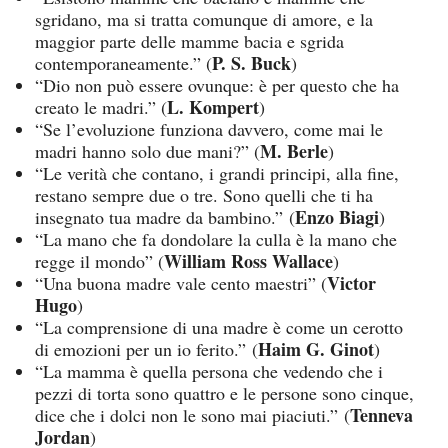
sgridano, ma si tratta comunque di amore, e la
maggior parte delle mamme bacia e sgrida
P. S. Buck
contemporaneamente.” (
)
“Dio non può essere ovunque: è per questo che ha
L. Kompert
creato le madri.” (
)
“Se l’evoluzione funziona davvero, come mai le
M. Berle
madri hanno solo due mani?” (
)
“Le verità che contano, i grandi principi, alla fine,
restano sempre due o tre. Sono quelli che ti ha
Enzo Biagi
insegnato tua madre da bambino.” (
)
“La mano che fa dondolare la culla è la mano che
William Ross Wallace
regge il mondo” (
)
Victor
“Una buona madre vale cento maestri” (
Hugo
)
“La comprensione di una madre è come un cerotto
Haim G. Ginot
di emozioni per un io ferito.” (
)
“La mamma è quella persona che vedendo che i
pezzi di torta sono quattro e le persone sono cinque,
Tenneva
dice che i dolci non le sono mai piaciuti.” (
Jordan
)