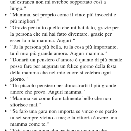
un’estranea non mi avrebbe sopportato così a
lungo.“
“Mamma, sei proprio come il vino: più invecchi e
più migliori.“
“Grazie per tutto quello che mi hai dato, grazie per
la persona che mi hai fatto diventare, grazie per
esser la mia mamma. Auguri.“
“Tu la persona più bella, tu la cosa più importante,
tu il mio più grande amore. Auguri mamma.“
“Donarti un pensiero d’amore è quanto di più banale
posso fare per augurati un felice giorno della festa
della mamma che nel mio cuore si celebra ogni
giorno.“
“Un piccolo pensiero per dimostrarti il più grande
amore che provo. Auguri mamma.“
“Mamma sei come fiore talmente bello che non
sfiorisce mai.“
“Se farò una gara non importa se vinco o se perdo
tu sei sempre vicino a me; e la vittoria è avere una
mamma come te.“
“Esistono mamme che baciano e mamme che