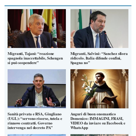
Migranti, Tajani: “reazione
Migranti, Salvini: “Sanchez sfiora
spagnola inaccettabile, Schengen
ridicolo. Italia difende confini,
si può sospendere”
Spagna no”
Sanità privata e RSA, Giugliano
Auguri di buon onomastico
(UGL): “servono risorse, tutela e
Domenico: IMMAGINI, FRASI,
rinnovo contratti. Governo
VIDEO da inviare su Facebook e
intervenga nel decreto PA”
WhatsApp