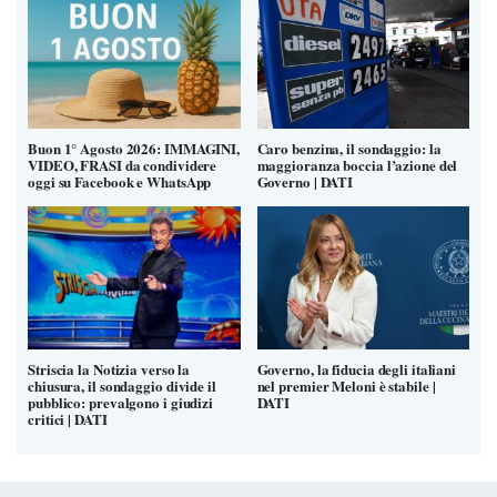
Buon 1° Agosto 2026: IMMAGINI,
Caro benzina, il sondaggio: la
VIDEO, FRASI da condividere
maggioranza boccia l’azione del
oggi su Facebook e WhatsApp
Governo | DATI
Striscia la Notizia verso la
Governo, la fiducia degli italiani
chiusura, il sondaggio divide il
nel premier Meloni è stabile |
pubblico: prevalgono i giudizi
DATI
critici | DATI