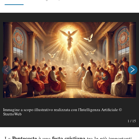
Immagine a scopo illustrativo realizzata con l'Intelligenza Artificiale ©
StrettoWeb
1
/
15
Pentecoste
festa cristiana
La
è una
tra le più importanti