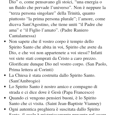
Dio” o, come pensavano gli stoici, “una energia o
un fluido che pervade l’universo”. Non è neppure la
“terza persona singolare” della Trinità, quanto
piuttosto “la prima persona plurale”; l’amore, come
diceva Sant’Agostino, che tiene uniti “il Padre che
ama” e “il Figlio l’amato”. (Padre Raniero
Cantalamessa)
Non sapete che il vostro corpo è tempio dello
Spirito Santo che abita in voi, Spirito che avete da
Dio, e che voi non appartenete a voi stessi? Infatti
voi siete stati comprati da Cristo a caro prezzo.
Glorificate dunque Dio nel vostro corpo. (San Paolo,
Prima lettera ai Corinti)
La Chiesa è stata costruita dallo Spirito Santo.
(Sant’Ambrogio)
Lo Spirito Santo è nostro amico e compagno di
strada e ci dice dove è Gesù (Papa Francesco)
Quando ci vengono pensieri buoni, è lo Spirito
Santo che ci visita. (Saint Jean-Baptiste Vianney)
Ogni autentica preghiera è suscitata dallo Spirito
Santo, il quale è misteriosamente presente nel cuore