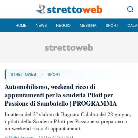
HOME
NEWS
REGGIO
MESSINA
SPORT
CALA
»
STRETTOWEB
SPORT
Automobilismo, weekend ricco di
appuntamenti per la scuderia Piloti per
Passione di Sambatello | PROGRAMMA
In attesa del 3° slalom di Bagnara Calabra del 28 giugno,
i piloti della Scuderia Piloti per Passione si preparano a
un weekend ricco di appuntamenti
di
Mirko Spadaro
30 Mag 2026 | 12:15