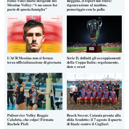
Fabio Vinci nuovo dirigente del
Reggina, il report dal ritiro:
Messina Volley: “è un onore far
rigenerazione al mattino,
parte di questa famiglia”
pomeriggio con la palla
L’ACR Messina non si ferma:
Serie D, definiti gli accoppiamenti
terza ufficializzazione di giornata
della Coppa Italia: regolamento,
date e orari
Puliservice Volley Reggio
Beach Soccer, Catania pronta alla
Calabria, che colpo! Firmata
sfida Scudetto: il 7 agosto il quarto
Rachele Pioli
di finale contro il Cagliari