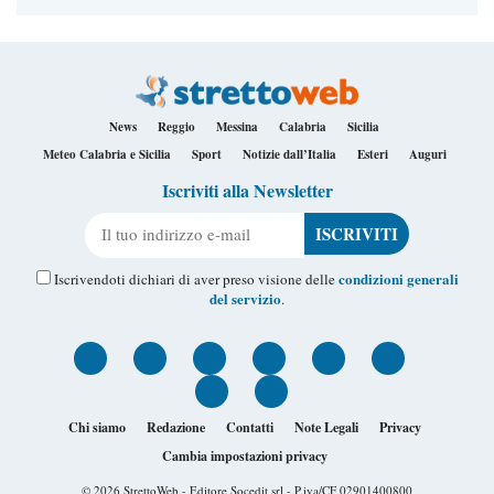
News
Reggio
Messina
Calabria
Sicilia
Meteo Calabria e Sicilia
Sport
Notizie dall’Italia
Esteri
Auguri
Iscriviti alla Newsletter
Il tuo indirizzo e-mail
condizioni generali
Iscrivendoti dichiari di aver preso visione delle
del servizio
.
Chi siamo
Redazione
Contatti
Note Legali
Privacy
Cambia impostazioni privacy
© 2026
StrettoWeb
- Editore Socedit srl - P.iva/CF 02901400800