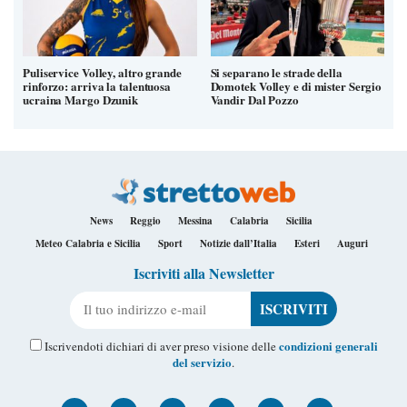
Puliservice Volley, altro grande
Si separano le strade della
rinforzo: arriva la talentuosa
Domotek Volley e di mister Sergio
ucraina Margo Dzunik
Vandir Dal Pozzo
News
Reggio
Messina
Calabria
Sicilia
Meteo Calabria e Sicilia
Sport
Notizie dall’Italia
Esteri
Auguri
Iscriviti alla Newsletter
Il tuo indirizzo e-mail
condizioni generali
Iscrivendoti dichiari di aver preso visione delle
del servizio
.