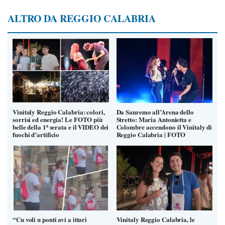
ALTRO DA REGGIO CALABRIA
Vinitaly Reggio Calabria: colori,
Da Sanremo all’Arena dello
sorrisi ed energia! Le FOTO più
Stretto: Maria Antonietta e
belle della 1ª serata e il VIDEO dei
Colombre accendono il Vinitaly di
fuochi d’artificio
Reggio Calabria | FOTO
“Cu voli u ponti avi a ittari
Vinitaly Reggio Calabria, le