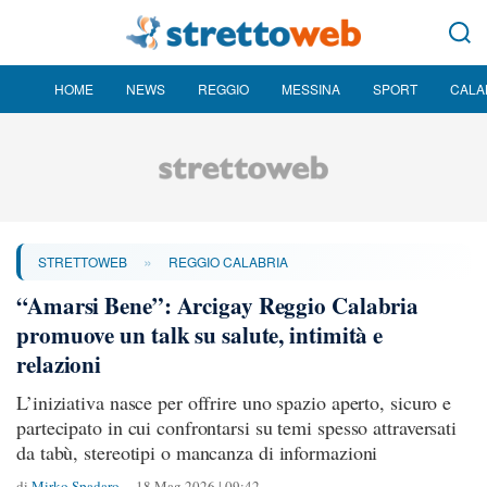
HOME
NEWS
REGGIO
MESSINA
SPORT
CALA
»
STRETTOWEB
REGGIO CALABRIA
“Amarsi Bene”: Arcigay Reggio Calabria
promuove un talk su salute, intimità e
relazioni
L’iniziativa nasce per offrire uno spazio aperto, sicuro e
partecipato in cui confrontarsi su temi spesso attraversati
da tabù, stereotipi o mancanza di informazioni
di
Mirko Spadaro
18 Mag 2026 | 09:42