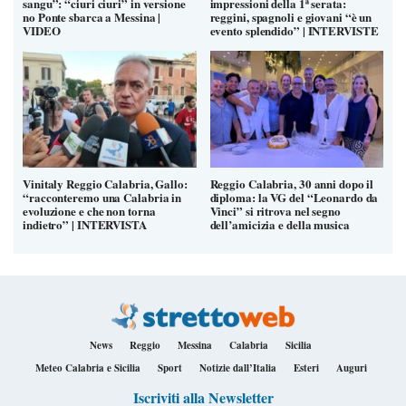
sangu”: “ciuri ciuri” in versione
impressioni della 1ª serata:
no Ponte sbarca a Messina |
reggini, spagnoli e giovani “è un
VIDEO
evento splendido” | INTERVISTE
Vinitaly Reggio Calabria, Gallo:
Reggio Calabria, 30 anni dopo il
“racconteremo una Calabria in
diploma: la VG del “Leonardo da
evoluzione e che non torna
Vinci” si ritrova nel segno
indietro” | INTERVISTA
dell’amicizia e della musica
News
Reggio
Messina
Calabria
Sicilia
Meteo Calabria e Sicilia
Sport
Notizie dall’Italia
Esteri
Auguri
Iscriviti alla Newsletter