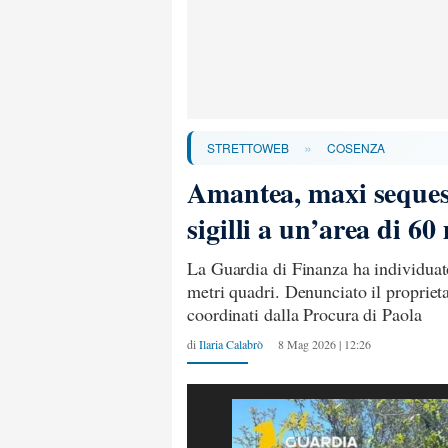
»
STRETTOWEB
COSENZA
Amantea, maxi sequest
sigilli a un’area di 6
La Guardia di Finanza ha individuato
metri quadri. Denunciato il proprieta
coordinati dalla Procura di Paola
di
Ilaria Calabrò
8 Mag 2026 | 12:26