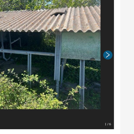
1
/
6