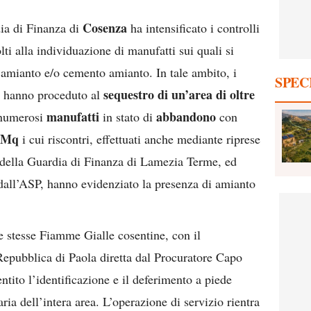
Cosenza
ia di Finanza di
ha intensificato i controlli
lti alla individuazione di manufatti sui quali si
o amianto e/o cemento amianto. In tale ambito, i
SPEC
sequestro di un’area di oltre
a hanno proceduto al
manufatti
abbandono
 numerosi
in stato di
con
0 Mq
i cui riscontri, effettuati anche mediante riprese
 della Guardia di Finanza di Lamezia Terme, ed
all’ASP, hanno evidenziato la presenza di amianto
le stesse Fiamme Gialle cosentine, con il
epubblica di Paola diretta dal Procuratore Capo
tito l’identificazione e il deferimento a piede
aria dell’intera area. L’operazione di servizio rientra