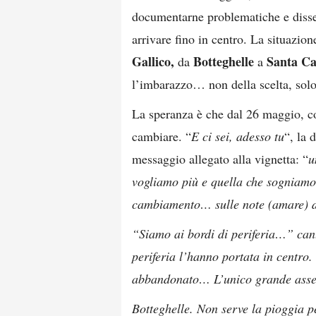
documentarne problematiche e disser
arrivare fino in centro. La situazio
Gallico,
Botteghelle
Santa Ca
da
a
l’imbarazzo… non della scelta, sol
La speranza è che dal 26 maggio, c
cambiare. “
E ci sei, adesso tu
“, la 
messaggio allegato alla vignetta: “
u
vogliamo più e quella che sogniamo
cambiamento… sulle note (amare) d
“Siamo ai bordi di periferia…” can
periferia l’hanno portata in centro.
abbandonato… L’unico grande asse
Botteghelle. Non serve la pioggia pe