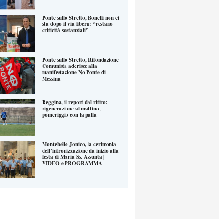
Ponte sullo Stretto, Bonelli non ci
sta dopo il via libera: “restano
criticità sostanziali”
Ponte sullo Stretto, Rifondazione
Comunista aderisce alla
manifestazione No Ponte di
Messina
Reggina, il report dal ritiro:
rigenerazione al mattino,
pomeriggio con la palla
Montebello Jonico, la cerimonia
dell’intronizzazione da inizio alla
festa di Maria Ss. Assunta |
VIDEO e PROGRAMMA