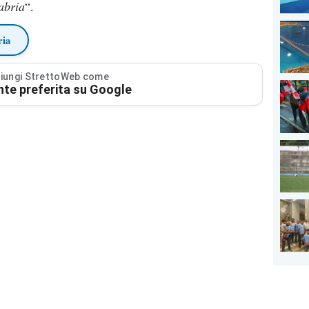
abria
“.
ria
iungi StrettoWeb come
nte preferita su Google