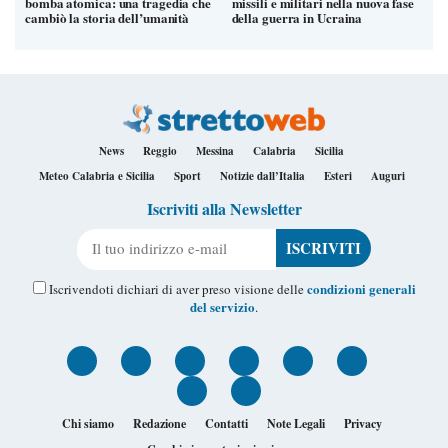
bomba atomica: una tragedia che
missili e militari nella nuova fase
cambiò la storia dell’umanità
della guerra in Ucraina
News
Reggio
Messina
Calabria
Sicilia
Meteo Calabria e Sicilia
Sport
Notizie dall’Italia
Esteri
Auguri
Iscriviti alla Newsletter
Il tuo indirizzo e-mail
condizioni generali
Iscrivendoti dichiari di aver preso visione delle
del servizio
.
Chi siamo
Redazione
Contatti
Note Legali
Privacy