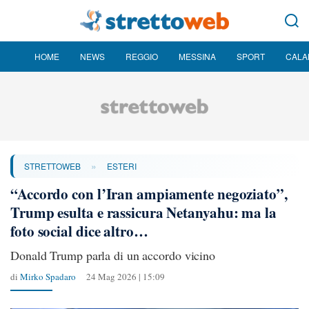
HOME
NEWS
REGGIO
MESSINA
SPORT
CALA
»
STRETTOWEB
ESTERI
“Accordo con l’Iran ampiamente negoziato”,
Trump esulta e rassicura Netanyahu: ma la
foto social dice altro…
Donald Trump parla di un accordo vicino
di
Mirko Spadaro
24 Mag 2026 | 15:09