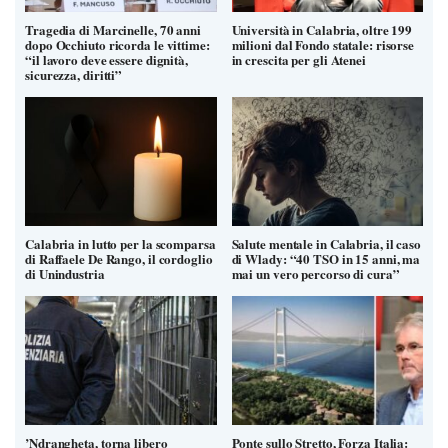
Tragedia di Marcinelle, 70 anni
Università in Calabria, oltre 199
dopo Occhiuto ricorda le vittime:
milioni dal Fondo statale: risorse
“il lavoro deve essere dignità,
in crescita per gli Atenei
sicurezza, diritti”
Calabria in lutto per la scomparsa
Salute mentale in Calabria, il caso
di Raffaele De Rango, il cordoglio
di Wlady: “40 TSO in 15 anni, ma
di Unindustria
mai un vero percorso di cura”
’Ndrangheta, torna libero
Ponte sullo Stretto, Forza Italia: