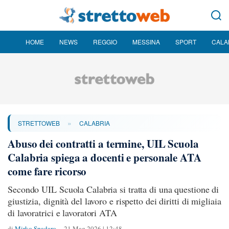
HOME
NEWS
REGGIO
MESSINA
SPORT
CALA
»
STRETTOWEB
CALABRIA
Abuso dei contratti a termine, UIL Scuola
Calabria spiega a docenti e personale ATA
come fare ricorso
Secondo UIL Scuola Calabria si tratta di una questione di
giustizia, dignità del lavoro e rispetto dei diritti di migliaia
di lavoratrici e lavoratori ATA
di
Mirko Spadaro
21 Mag 2026 | 12:48