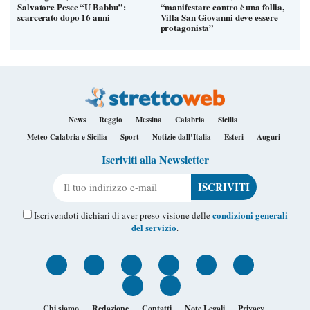
Salvatore Pesce “U Babbu”:
“manifestare contro è una follia,
scarcerato dopo 16 anni
Villa San Giovanni deve essere
protagonista”
News
Reggio
Messina
Calabria
Sicilia
Meteo Calabria e Sicilia
Sport
Notizie dall’Italia
Esteri
Auguri
Iscriviti alla Newsletter
Il tuo indirizzo e-mail
condizioni generali
Iscrivendoti dichiari di aver preso visione delle
del servizio
.
Chi siamo
Redazione
Contatti
Note Legali
Privacy