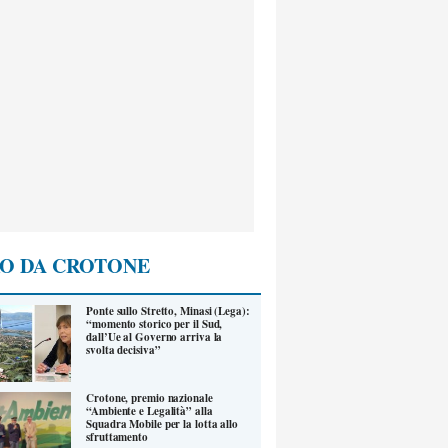
O DA CROTONE
Ponte sullo Stretto, Minasi (Lega):
“momento storico per il Sud,
dall’Ue al Governo arriva la
svolta decisiva”
Crotone, premio nazionale
“Ambiente e Legalità” alla
Squadra Mobile per la lotta allo
sfruttamento