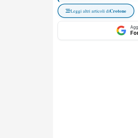
Crotone
Leggi altri articoli di
Agg
Fo