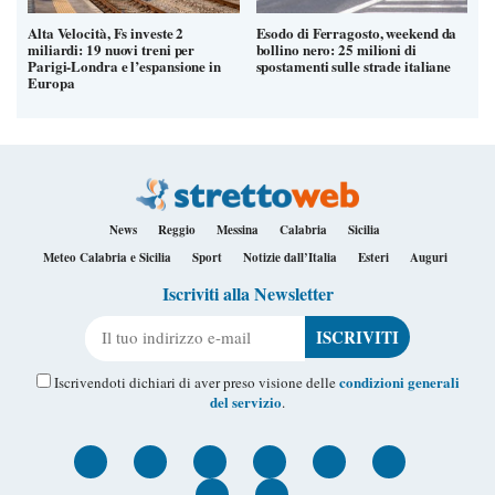
Alta Velocità, Fs investe 2
Esodo di Ferragosto, weekend da
miliardi: 19 nuovi treni per
bollino nero: 25 milioni di
Parigi-Londra e l’espansione in
spostamenti sulle strade italiane
Europa
News
Reggio
Messina
Calabria
Sicilia
Meteo Calabria e Sicilia
Sport
Notizie dall’Italia
Esteri
Auguri
Iscriviti alla Newsletter
Il tuo indirizzo e-mail
condizioni generali
Iscrivendoti dichiari di aver preso visione delle
del servizio
.