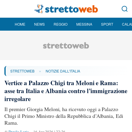
HOME
NEWS
REGGIO
MESSINA
SPORT
CALA
»
STRETTOWEB
NOTIZIE DALL'ITALIA
Vertice a Palazzo Chigi tra Meloni e Rama:
asse tra Italia e Albania contro l’immigrazione
irregolare
Il premier Giorgia Meloni, ha ricevuto oggi a Palazzo
Chigi il Primo Ministro della Repubblica d’Albania, Edi
Rama.
di
Danilo Loria
16 Apr 2026 | 22:26