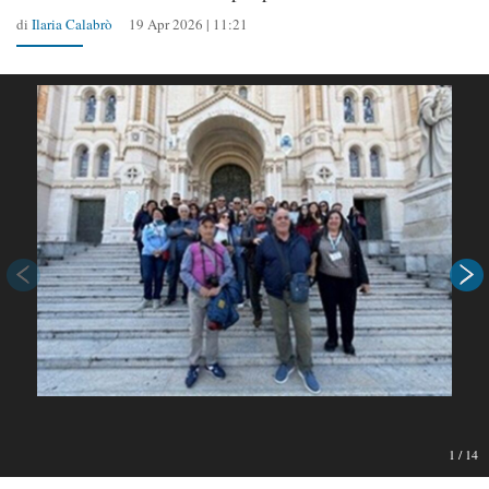
di
Ilaria Calabrò
19 Apr 2026 | 11:21
1
/
14