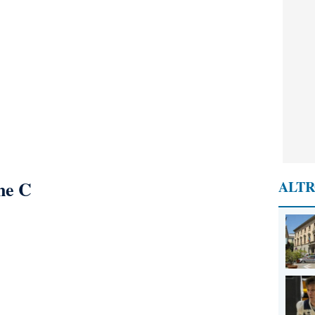
ne C
ALTR