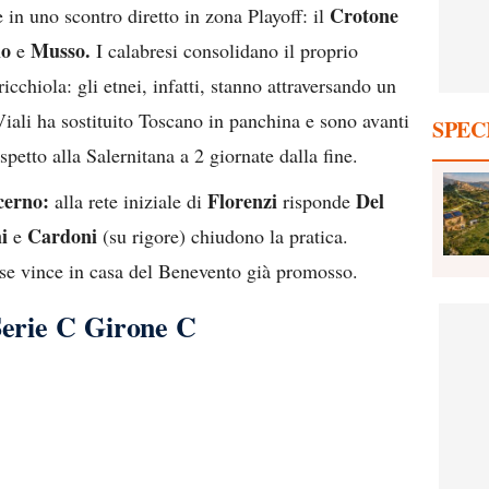
Crotone
 in uno scontro diretto in zona Playoff: il
lo
Musso.
e
I calabresi consolidano il proprio
icchiola: gli etnei, infatti, stanno attraversando un
iali ha sostituito Toscano in panchina e sono avanti
SPEC
spetto alla Salernitana a 2 giornate dalla fine.
cerno:
Florenzi
Del
alla rete iniziale di
risponde
i
Cardoni
e
(su rigore) chiudono la pratica.
ese vince in casa del Benevento già promosso.
Serie C Girone C