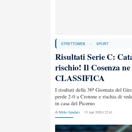
»
STRETTOWEB
SPORT
Risultati Serie C: Cat
rischio! Il Cosenza ne
CLASSIFICA
I risultati della 36ª Giornata del Gir
perde 2-0 a Crotone e rischia di ved
in casa del Picerno
di
Mirko Spadaro
13 Apr 2026 | 22:41