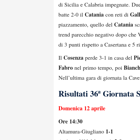
di Sicilia e Calabria impegnate. Due
Catania
Gal
batte 2-0 il
con reti di
Catania
piazzamento, quello del
scr
trend parecchio negativo dopo che V
di 3 punti rispetto a Casertana e 5 ri
Cosenza
Pi
Il
perde 3-1 in casa del
Fabro
Bianch
nel primo tempo, poi
Nell’ultima gara di giornata la Cav
Risultati 36ª Giornata 
Domenica 12 aprile
Ore 14:30
1-1
Altamura-Giugliano