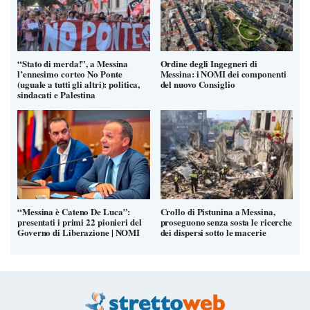
“Stato di merda!”, a Messina
Ordine degli Ingegneri di
l’ennesimo corteo No Ponte
Messina: i NOMI dei componenti
(uguale a tutti gli altri): politica,
del nuovo Consiglio
sindacati e Palestina
“Messina è Cateno De Luca”:
Crollo di Pistunina a Messina,
presentati i primi 22 pionieri del
proseguono senza sosta le ricerche
Governo di Liberazione | NOMI
dei dispersi sotto le macerie