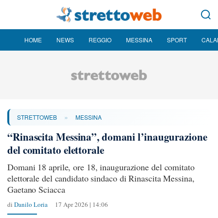
HOME
NEWS
REGGIO
MESSINA
SPORT
CALA
»
STRETTOWEB
MESSINA
“Rinascita Messina”, domani l’inaugurazione
del comitato elettorale
Domani 18 aprile, ore 18, inaugurazione del comitato
elettorale del candidato sindaco di Rinascita Messina,
Gaetano Sciacca
di
Danilo Loria
17 Apr 2026 | 14:06