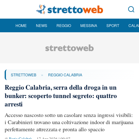
HOME
NEWS
REGGIO
MESSINA
SPORT
CALA
»
STRETTOWEB
REGGIO CALABRIA
Reggio Calabria, serra della droga in un
bunker: scoperto tunnel segreto: quattro
arresti
Accesso nascosto sotto un casolare senza ingressi visibili:
i Carabinieri trovano una coltivazione indoor di marijuana
perfettamente attrezzata e pronta allo spaccio
di
Ilaria Calabrò
17 Apr 2026 | 09:07