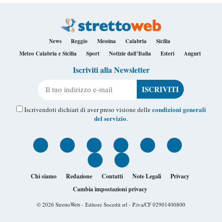
News
Reggio
Messina
Calabria
Sicilia
Meteo Calabria e Sicilia
Sport
Notizie dall’Italia
Esteri
Auguri
Iscriviti alla Newsletter
Il tuo indirizzo e-mail
condizioni generali
Iscrivendoti dichiari di aver preso visione delle
del servizio
.
Chi siamo
Redazione
Contatti
Note Legali
Privacy
Cambia impostazioni privacy
© 2026
StrettoWeb
- Editore Socedit srl - P.iva/CF 02901400800