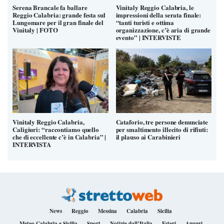
Serena Brancale fa ballare
Vinitaly Reggio Calabria, le
Reggio Calabria: grande festa sul
impressioni della serata finale:
Lungomare per il gran finale del
“tanti turisti e ottima
Vinitaly | FOTO
organizzazione, c’è aria di grande
evento” | INTERVISTE
Vinitaly Reggio Calabria,
Cataforio, tre persone denunciate
Caligiuri: “raccontiamo quello
per smaltimento illecito di rifiuti:
che di eccellente c’è in Calabria” |
il plauso ai Carabinieri
INTERVISTA
News
Reggio
Messina
Calabria
Sicilia
Meteo Calabria e Sicilia
Sport
Notizie dall’Italia
Esteri
Auguri