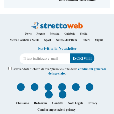
News
Reggio
Messina
Calabria
Sicilia
Meteo Calabria e Sicilia
Sport
Notizie dall’Italia
Esteri
Auguri
Iscriviti alla Newsletter
Il tuo indirizzo e-mail
condizioni generali
Iscrivendoti dichiari di aver preso visione delle
del servizio
.
Chi siamo
Redazione
Contatti
Note Legali
Privacy
Cambia impostazioni privacy