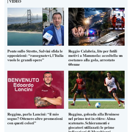
| VIDEO
Ponte sullo Stretto, Salvini sfida le
Reggio Calabria, lite per futili
opposizioni: “rassegnatevi, l’Italia
motivi a Mammola: accoltella un
vuole le grandi opere”
coetaneo alla gola, arrestato
60enne
Reggina, parla Lancini: “il mio
Reggina, goleada alla Bruinese
sogno? Ottenere altre promozioni
nel primo test in ritiro: Alma
con questi colori”
scatenato. Schieramenti e
giocatori utilizzati: le prime
indicazioni di Marchionni