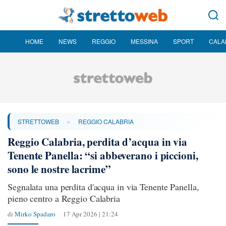
HOME
NEWS
REGGIO
MESSINA
SPORT
CALA
»
STRETTOWEB
REGGIO CALABRIA
Reggio Calabria, perdita d’acqua in via
Tenente Panella: “si abbeverano i piccioni,
sono le nostre lacrime”
Segnalata una perdita d'acqua in via Tenente Panella,
pieno centro a Reggio Calabria
di
Mirko Spadaro
17 Apr 2026 | 21:24