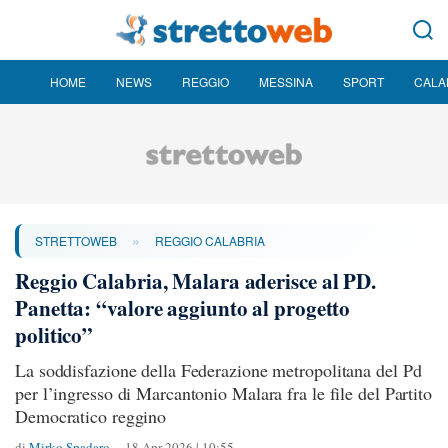
HOME
NEWS
REGGIO
MESSINA
SPORT
CALA
»
STRETTOWEB
REGGIO CALABRIA
Reggio Calabria, Malara aderisce al PD.
Panetta: “valore aggiunto al progetto
politico”
La soddisfazione della Federazione metropolitana del Pd
per l’ingresso di Marcantonio Malara fra le file del Partito
Democratico reggino
di
Mirko Spadaro
18 Apr 2026 | 10:55