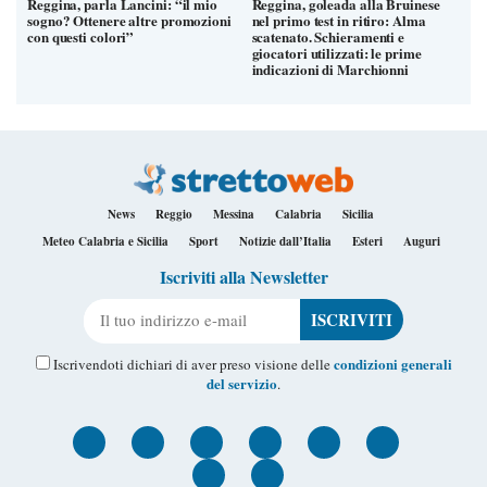
Reggina, parla Lancini: “il mio
Reggina, goleada alla Bruinese
sogno? Ottenere altre promozioni
nel primo test in ritiro: Alma
con questi colori”
scatenato. Schieramenti e
giocatori utilizzati: le prime
indicazioni di Marchionni
News
Reggio
Messina
Calabria
Sicilia
Meteo Calabria e Sicilia
Sport
Notizie dall’Italia
Esteri
Auguri
Iscriviti alla Newsletter
Il tuo indirizzo e-mail
condizioni generali
Iscrivendoti dichiari di aver preso visione delle
del servizio
.