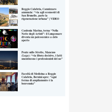
Reggio Calabria, Cannizzaro
annuncia: “via agli ecomostri di
San Brunello, parte la
rigenerazione urbana” | VIDEO
Caulonia Marina, torna “Nella
Notte degli Artisti”: il Lungomare
diventa un palcoscenico a cielo
aperto
Ponte sullo Stretto, Mancuso
(Lega): “via libera decisivo, i fatti
smentiscono i professionisti del no”
Facoltà di Medicina a Reggio
Calabria, Bernini apre: “ogni
forma di ampliamento è la
benvenuta”