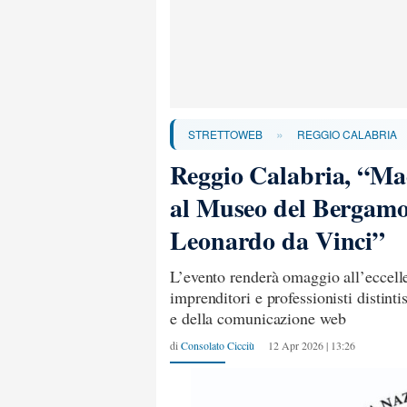
»
STRETTOWEB
REGGIO CALABRIA
Reggio Calabria, “Made
al Museo del Bergamot
Leonardo da Vinci”
L’evento renderà omaggio all’eccelle
imprenditori e professionisti distinti
e della comunicazione web
di
Consolato Cicciù
12 Apr 2026 | 13:26