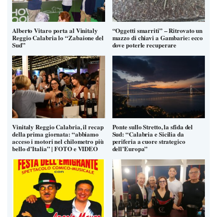
Alberto Vitaro porta al Vinitaly
“Oggetti smarriti” – Ritrovato un
Reggio Calabria lo “Zabaione del
mazzo di chiavi a Gambarie: ecco
Sud”
dove poterle recuperare
Vinitaly Reggio Calabria, il recap
Ponte sullo Stretto, la sfida del
della prima giornata: “abbiamo
Sud: “Calabria e Sicilia da
acceso i motori nel chilometro più
periferia a cuore strategico
bello d’Italia” | FOTO e VIDEO
dell’Europa”