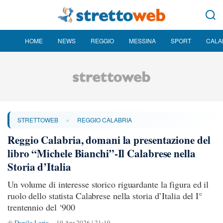
HOME
NEWS
REGGIO
MESSINA
SPORT
CALA
»
STRETTOWEB
REGGIO CALABRIA
Reggio Calabria, domani la presentazione del
libro “Michele Bianchi”-Il Calabrese nella
Storia d’Italia
Un volume di interesse storico riguardante la figura ed il
ruolo dello statista Calabrese nella storia d’Italia del I°
trentennio del ‘900
di
Danilo Loria
19 Apr 2026 | 21:19